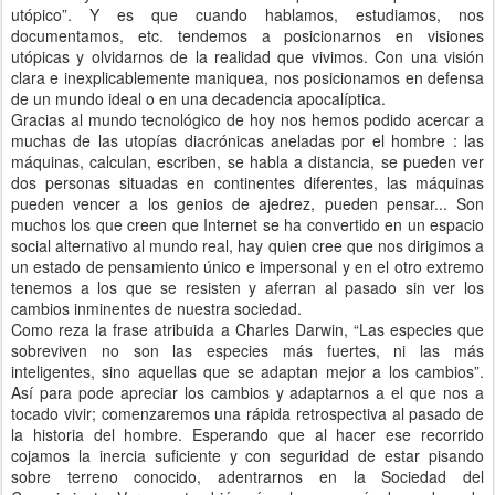
utópico”. Y es que cuando hablamos, estudiamos, nos
documentamos, etc. tendemos a posicionarnos en visiones
utópicas y olvidarnos de la realidad que vivimos. Con una visión
clara e inexplicablemente maniquea, nos posicionamos en defensa
de un mundo ideal o en una decadencia apocalíptica.
Gracias al mundo tecnológico de hoy nos hemos podido acercar a
muchas de las utopías diacrónicas aneladas por el hombre : las
máquinas, calculan, escriben, se habla a distancia, se pueden ver
dos personas situadas en continentes diferentes, las máquinas
pueden vencer a los genios de ajedrez, pueden pensar... Son
muchos los que creen que Internet se ha convertido en un espacio
social alternativo al mundo real, hay quien cree que nos dirigimos a
un estado de pensamiento único e impersonal y en el otro extremo
tenemos a los que se resisten y aferran al pasado sin ver los
cambios inminentes de nuestra sociedad.
Como reza la frase atribuida a Charles Darwin, “Las especies que
sobreviven no son las especies más fuertes, ni las más
inteligentes, sino aquellas que se adaptan mejor a los cambios”.
Así para pode apreciar los cambios y adaptarnos a el que nos a
tocado vivir; comenzaremos una rápida retrospectiva al pasado de
la historia del hombre. Esperando que al hacer ese recorrido
cojamos la inercia suficiente y con seguridad de estar pisando
sobre terreno conocido, adentrarnos en la Sociedad del