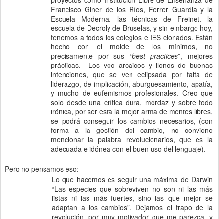
Francisco Giner de los Ríos, Ferrer Guardia y la
Escuela Moderna, las técnicas de Freinet, la
escuela de Decroly de Bruselas, y sin embargo hoy,
tenemos a todos los colegios e IES clonados. Están
hecho con el molde de los mínimos, no
precisamente por sus “
best practices
”, mejores
prácticas.
Los veo arcaicos y llenos de buenas
intenciones, que se ven eclipsada por falta de
liderazgo, de implicación, aburguesamiento, apatía,
y mucho de eufemismos profesionales. Creo que
solo desde una crítica dura, mordaz y sobre todo
irónica, por ser esta la mejor arma de mentes libres,
se podrá conseguir los cambios necesarios, (con
forma a la gestión del cambio, no conviene
mencionar la palabra revolucionarios, que es la
adecuada e idónea con el buen uso del lenguaje).
Pero no pensamos eso:
Lo que hacemos es seguir una máxima de Darwin
“Las especies que sobreviven no son ni las más
listas ni las más fuertes, sino las que mejor se
adaptan a los cambios”. Dejamos el trapo de la
revolución, por muy motivador que me parezca, y