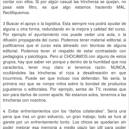
contar con ellos. Si por algún casual las trincheras se quejan, no
pasa este filtro, es que algo estamos haciendo MAL.
Rectifiquemos.
3 Buscar el apoyo o la logística. Esta siempre nos podrá ayudar de
alguna u otra forma, redundando en la mejora y calidad del curso.
Por ejemplo el ayuntamiento nos puede ceder una aula, o la
difusión propaganda del curso. Podemos tener material editorial, si
justificamos que el curso esta alineado con técnicas de alguna
editorial. Podemos tener el respaldo de estar contrastado con
pedagogos y psicólogos. Pero si CHOCAMOS con alguno de estos
grupos, hay que saber ver porque y dentro de la humildad que nos
caracteriza, tener muy claro si tenemos razón. NUNCA,
ocultándoles las trincheras el roza a desalineación en que
incurrimos. Puede ser que incluso nos defiendan. No seria, la
primera vez que se rompe mitos sobre la bondad de productos
jugueteros o editoriales. Por ejemplo, series de TV, revistas que
son para darlos de comer aparte. No estamos solos, tenemos a las
trincheras con nosotros.
4. Evitar enfrentamientos con los “daños colaterales”. Sería una
pena que tras un gran esfuerzo, un gran trabajo, todo se fura al
garete por un enfrentamiento tonto. Los chicos se quedarían sin
poder mejorar esa memoria a medio plazo tan útil para poder